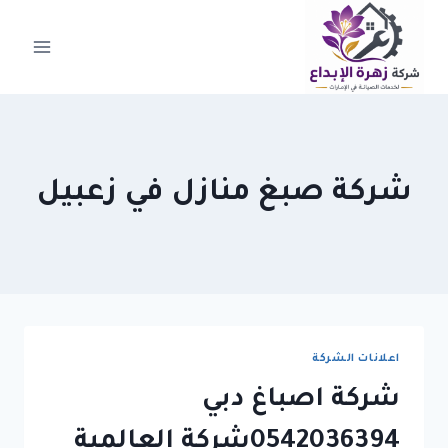
لتجاوز
لى
لمحتوى
شركة صبغ منازل في زعبيل
اعلانات الشركة
شركة اصباغ دبي
0542036394شركة العالمية