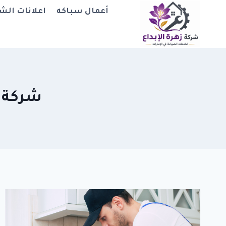
لتجاوز
أعمال سباكه
اعلانات الش
لى
لمحتوى
شركة ص