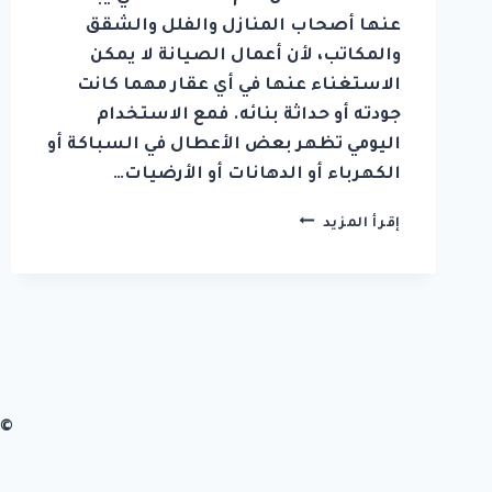
عنها أصحاب المنازل والفلل والشقق
والمكاتب، لأن أعمال الصيانة لا يمكن
الاستغناء عنها في أي عقار مهما كانت
جودته أو حداثة بنائه. فمع الاستخدام
اليومي تظهر بعض الأعطال في السباكة أو
الكهرباء أو الدهانات أو الأرضيات…
شركة
إقرأ المزيد
صيانة
عامة
في
ام
القيوين
0542036394
© 2026 شركة زهرة الابداع تصميم وب