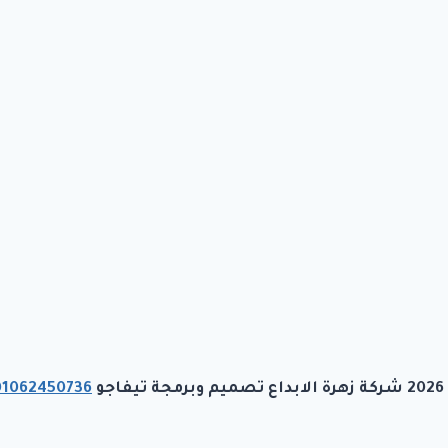
رمجة تيفاجو
01062450736