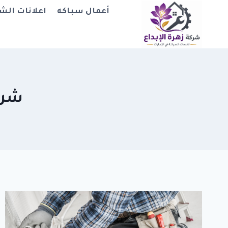
لتجاوز
أعمال سباكه
اعلانات الش
لى
لمحتوى
شرك