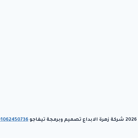
رمجة تيفاجو
01062450736