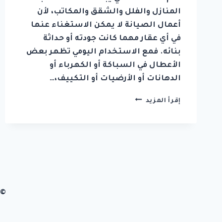
المنازل والفلل والشقق والمكاتب، لأن
أعمال الصيانة لا يمكن الاستغناء عنها
في أي عقار مهما كانت جودته أو حداثة
بنائه. فمع الاستخدام اليومي تظهر بعض
الأعطال في السباكة أو الكهرباء أو
الدهانات أو الأرضيات أو التكييف،…
شركة
إقرأ المزيد
صيانة
عامة
في
عجمان
0542036394
© 2026 شركة زهرة الابداع تصميم وب