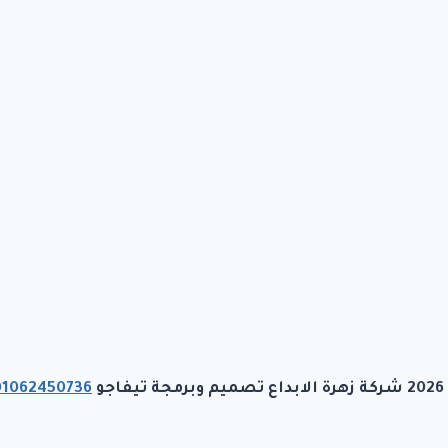
رمجة تيفاجو
01062450736