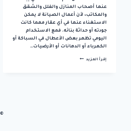
عنها أصحاب المنازل والفلل والشقق
والمكاتب، لأن أعمال الصيانة لا يمكن
الاستغناء عنها في أي عقار مهما كانت
جودته أو حداثة بنائه. فمع الاستخدام
اليومي تظهر بعض الأعطال في السباكة أو
الكهرباء أو الدهانات أو الأرضيات…
شركة
إقرأ المزيد
صيانة
عامة
في
ام
القيوين
0542036394
© 2026 شركة زهرة الابداع تصميم وب