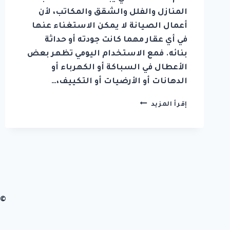
المنازل والفلل والشقق والمكاتب، لأن
أعمال الصيانة لا يمكن الاستغناء عنها
في أي عقار مهما كانت جودته أو حداثة
بنائه. فمع الاستخدام اليومي تظهر بعض
الأعطال في السباكة أو الكهرباء أو
الدهانات أو الأرضيات أو التكييف،…
شركة
إقرأ المزيد
صيانة
عامة
في
عجمان
0542036394
© 2026 شركة زهرة الابداع تصميم وب