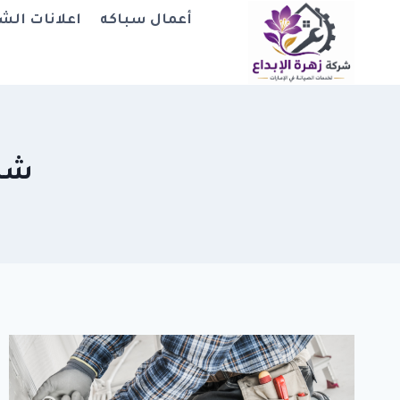
لتجاوز
أعمال سباكه
اعلانات الش
لى
لمحتوى
شرك