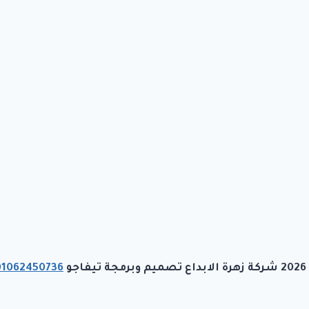
رمجة تيفاجو
01062450736