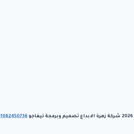
رمجة تيفاجو
01062450736