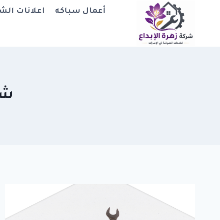
لتجاوز
أعمال سباكه
اعلانات الش
لى
لمحتوى
شر