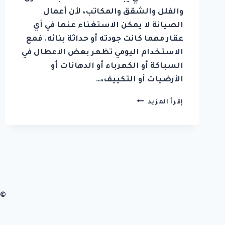
والفلل والشقق والمكاتب، لأن أعمال
الصيانة لا يمكن الاستغناء عنها في أي
عقار مهما كانت جودته أو حداثة بنائه. فمع
الاستخدام اليومي تظهر بعض الأعطال في
السباكة أو الكهرباء أو الدهانات أو
الأرضيات أو التكييف،…
شركة
إقرأ المزيد
صيانة
عامة
في
العين
0542036394
© 2026 شركة زهرة الابداع تصميم وب