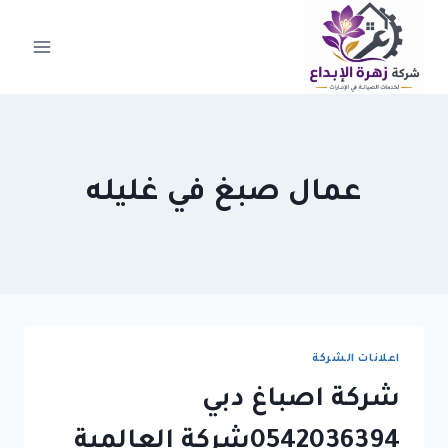
لتجاوز
لى
لمحتوى
عمال صبغ في غليله
اعلانات الشركة
شركة اصباغ دبي
0542036394شركة العالمية