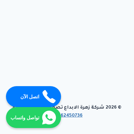
اتصل الآن
© 2026 شركة زهرة الابداع تصميم وبرمجة تيفاجو
01062450736
تواصل واتساب