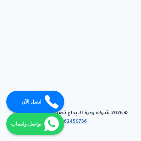
اتصل الآن
© 2026 شركة زهرة الابداع تصميم وبرمجة تيفاجو
01062450736
تواصل واتساب