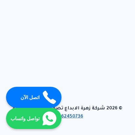
اتصل الآن
© 2026 شركة زهرة الابداع تصميم وبرمجة تيفاجو
01062450736
تواصل واتساب