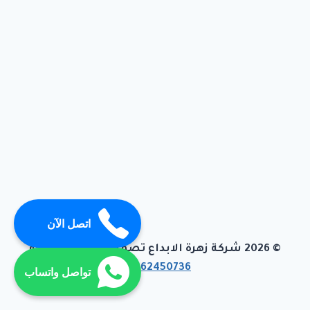
اتصل الآن
© 2026 شركة زهرة الابداع تصميم وبرمجة تيفاجو
01062450736
تواصل واتساب