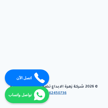
اتصل الآن
© 2026 شركة زهرة الابداع تصميم وبرمجة تيفاجو
01062450736
تواصل واتساب