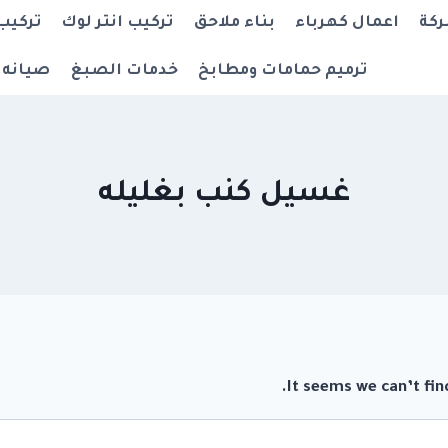
ركة
اعمال كهرباء
بناء ملاحق
تركيب انتر لوك
تركيب
ترميم حمامات ومطابخ
خدمات الصبغ
صيانه 
غسيل كنب بغليله
It seems we can’t fin