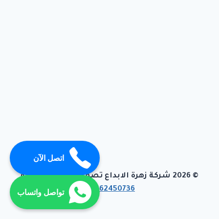
اتصل الآن
© 2026 شركة زهرة الابداع تصميم وبرمجة تيفاجو
01062450736
تواصل واتساب