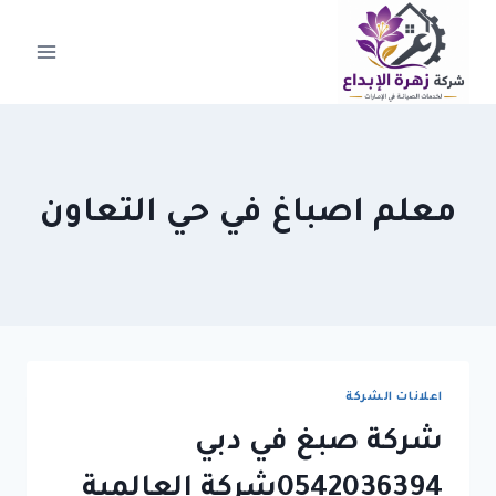
لتجاوز
لى
لمحتوى
معلم اصباغ في حي التعاون
اعلانات الشركة
شركة صبغ في دبي
0542036394شركة العالمية