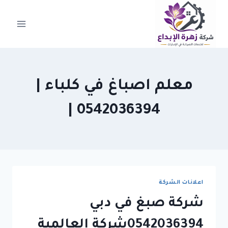
لتجاوز
لى
لمحتوى
معلم اصباغ في كلباء |
0542036394 |
اعلانات الشركة
شركة صبغ في دبي
0542036394شركة العالمية