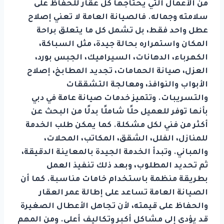
من الأعمال التي يحتاجها كل عقار للحفاظ على
سلامته وجماله. فالصيانة العامة لا تعني إصلاح
عطل واحد فقط، بل تشمل كل ما يتعلق براحة
المكان واستمراره بحالة جيدة، مثل السباكة،
الكهرباء، الدهانات، السيراميك، الجبس بورد،
العزل، صيانة الحمامات، تجديد المطابخ، إصلاح
الأبواب والنوافذ، ومعالجة التشققات
والتسريبات. وتتميز خدمات صيانة عامة في دبي
بأنها توفر للعميل حلًا شاملًا بدلًا من البحث عن
أكثر من فني لكل مشكلة. كما يمكن طلب الخدمة
للمنازل، الفلل، الشقق، المكاتب، المحلات،
والمباني. وتبدأ الخدمة الجيدة بالمعاينة الدقيقة،
ثم تحديد المطلوب، وبعد ذلك تنفيذ العمل
بطريقة منظمة باستخدام خامات مناسبة. كما أن
الصيانة العامة تساعد على إطالة عمر العقار
والحفاظ على قيمته، لأن تجاهل الأعطال الصغيرة
قد يؤدي إلى مشاكل أكبر وتكاليف أعلى. ومن المهم