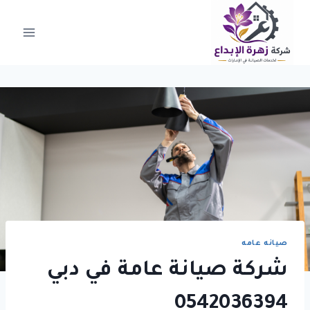
لتجاوز
لى
لمحتوى
صيانه عامه
شركة صيانة عامة في دبي
0542036394